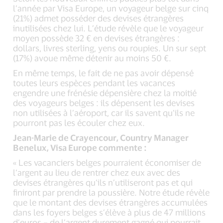
l’année par Visa Europe, un voyageur belge sur cinq
(21%) admet posséder des devises étrangères
inutilisées chez lui. L’étude révèle que le voyageur
moyen possède 32 € en devises étrangères :
dollars, livres sterling, yens ou roupies. Un sur sept
(17%) avoue même détenir au moins 50 €.
En même temps, le fait de ne pas avoir dépensé
toutes leurs espèces pendant les vacances
engendre une frénésie dépensière chez la moitié
des voyageurs belges : ils dépensent les devises
non utilisées à l’aéroport, car ils savent qu’ils ne
pourront pas les écouler chez eux.
Jean-Marie de Crayencour, Country Manager
Benelux, Visa Europe commente :
« Les vacanciers belges pourraient économiser de
l’argent au lieu de rentrer chez eux avec des
devises étrangères qu’ils n’utiliseront pas et qui
finiront par prendre la poussière. Notre étude révèle
que le montant des devises étrangères accumulées
dans les foyers belges s’élève à plus de 47 millions
d’euros – de l’argent durement gagné qui pourrait