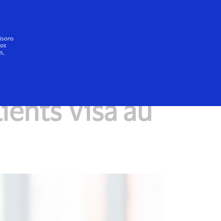
Tout le monde
lisons
vos
s,
ients Visa au