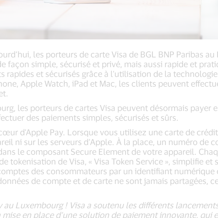
jourd’hui, les porteurs de carte Visa de BGL BNP Paribas a
e façon simple, sécurisé et privé, mais aussi rapide et pr
 rapides et sécurisés grâce à l'utilisation de la technolog
hone, Apple Watch, iPad et Mac, les clients peuvent effectu
et.
rg, les porteurs de cartes Visa peuvent désormais payer e
ectuer des paiements simples, sécurisés et sûrs.
u cœur d'Apple Pay. Lorsque vous utilisez une carte de créd
areil ni sur les serveurs d’Apple. À la place, un numéro de 
té dans le composant Secure Element de votre appareil. Cha
 tokenisation de Visa, « Visa Token Service », simplifie et 
omptes des consommateurs par un identifiant numérique ou
données de compte et de carte ne sont jamais partagées, c
 au Luxembourg ! Visa a soutenu les différents lancements 
 mise en place d’une solution de paiement innovante, qui e