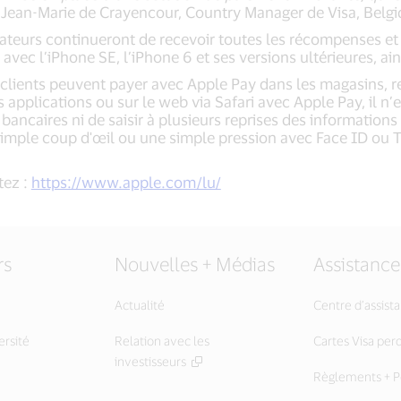
e Jean-Marie de Crayencour, Country Manager de Visa, Belg
isateurs continueront de recevoir toutes les récompenses et 
vec l’iPhone SE, l’iPhone 6 et ses versions ultérieures, ai
lients peuvent payer avec Apple Pay dans les magasins, res
applications ou sur le web via Safari avec Apple Pay, il n
bancaires ni de saisir à plusieurs reprises des informations
simple coup d'œil ou une simple pression avec Face ID ou T
tez :
https://www.apple.com/lu/
rs
Nouvelles + Médias
Assistance
Actualité
Centre d’assist
ersité
Relation avec les
Cartes Visa per
investisseurs
Règlements + Po