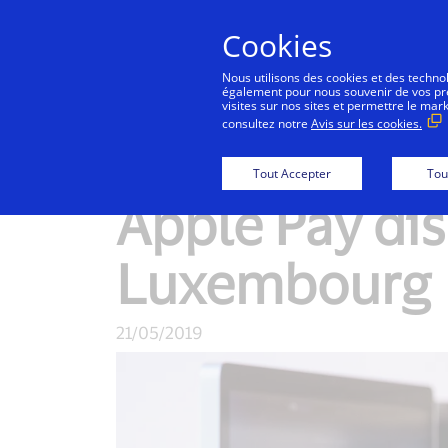
Cookies
Co
Nous utilisons des cookies et des technolo
également pour nous souvenir de vos préf
visites sur nos sites et permettre le mar
consultez notre
Avis sur les cookies.
New Detail
Tout Accepter
Tou
Apple Pay dis
Luxembourg
21/05/2019