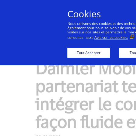
Cookies
Co
Nous utilisons des cookies et des technolo
également pour nous souvenir de vos préf
visites sur nos sites et permettre le mar
consultez notre
Avis sur les cookies.
New Detail
Tout Accepter
Tou
Daimler Mobil
partenariat 
intégrer le c
façon fluide e