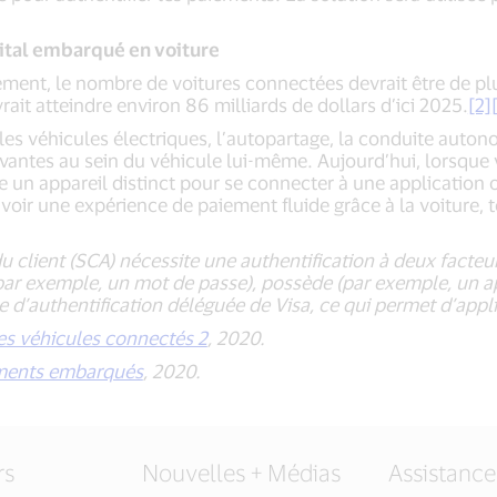
ital embarqué en voiture
ent, le nombre de voitures connectées devrait être de plu
t atteindre environ 86 milliards de dollars d’ici 2025.
[2]
e les véhicules électriques, l’autopartage, la conduite aut
tes au sein du véhicule lui-même. Aujourd’hui, lorsque vou
e un appareil distinct pour se connecter à une application 
voir une expérience de paiement fluide grâce à la voiture, to
du client (SCA) nécessite une authentification à deux facte
r exemple, un mot de passe), possède (par exemple, un app
ice d’authentification déléguée de Visa, ce qui permet d’app
es véhicules connectés 2
, 2020.
ements embarqués
, 2020.
rs
Nouvelles + Médias
Assistance