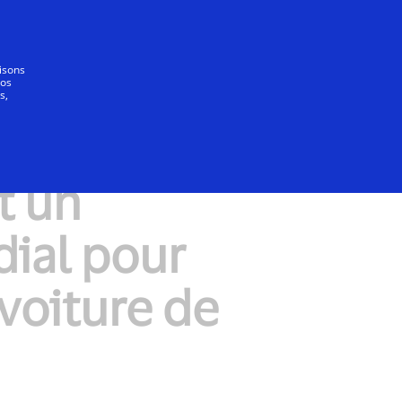
Tout le monde
lisons
vos
s,
t un
ial pour
voiture de