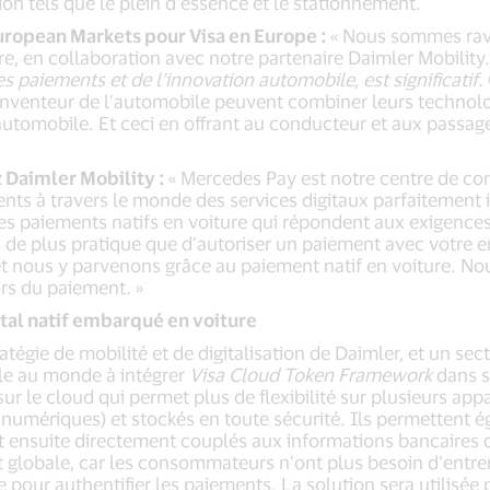
ation tels que le plein d’essence et le stationnement.
uropean Markets pour Visa en Europe :
« Nous sommes ravi
e, en collaboration avec notre partenaire Daimler Mobility. 
s paiements et de l’innovation automobile, est significatif.
’inventeur de l’automobile peuvent combiner leurs technolo
l’automobile. Et ceci en offrant au conducteur et aux passa
 Daimler Mobility :
« Mercedes Pay est notre centre de c
ients à travers le monde des services digitaux parfaitemen
 des paiements natifs en voiture qui répondent aux exigences
en de plus pratique que d’autoriser un paiement avec votre 
, et nous y parvenons grâce au paiement natif en voiture. No
ors du paiement. »
tal natif embarqué en voiture
gie de mobilité et de digitalisation de Daimler, et un sect
le au monde à intégrer
Visa Cloud Token Framework
dans s
ur le cloud qui permet plus de flexibilité sur plusieurs app
 numériques) et stockés en toute sécurité. Ils permettent 
 sont ensuite directement couplés aux informations bancair
globale, car les consommateurs n’ont plus besoin d’entrer
e pour authentifier les paiements. La solution sera utilisée