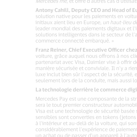
Mercedes me
, et offre d’autres cas d’utilis
Antony Cahill, Deputy CEO and Head of E
solution native pour les paiements en voitur
initiaux aient lieu en Europe,
un haut-lieu de
leader mondial des paiements digitaux et l
solutions intelligentes dans le secteur de 
commerce connecté embarqué. »
Franz Reiner,
Chief Executive Officer
chez
voiture, grâce auquel nous offrons à nos cl
partenariat avec Visa, Daimler vise à offrir
manière sécurisée et conviviale. Il n’y a ri
luxe inclut bien sûr l’aspect de la sécurité
seulement lors de la conduite, mais aussi l
La technologie derrière le commerce digi
Mercedes Pay est une composante de la straté
sera le tout premier constructeur automobi
Visa est une technologie de sécurité basée s
sensibles sont converties en tokens (jetons
à l’intérieur et au-delà de la voiture, qui
considérablement l’expérience de paiement 
un achat ou de passer d’un appareil à l’autr