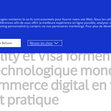
Aller au contenu
nsommateurs
Entreprises
Innovateurs
gies similaires là où ils sont essentiels pour fournir notre site Web. Nous les uti
érences afin de vous offrir la meilleure expérience en ligne possible, analyser 
keting personnalisé (y compris via nos partenaires marketing). Pour plus de détail
t Refuser
Réviser les choix
ity et Visa formen
technologique mond
ommerce digital en 
t pratique