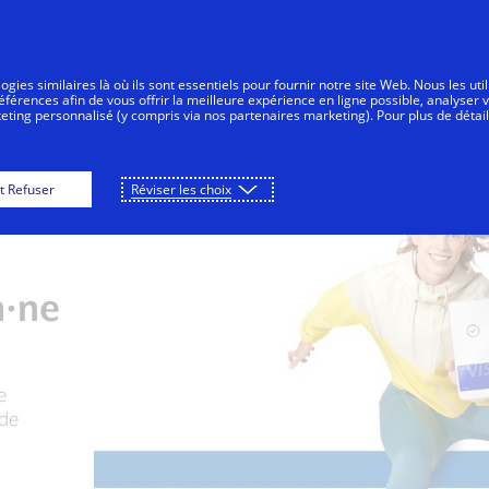
Aller au contenu
nsommateurs
Entreprises
Innovateurs
gies similaires là où ils sont essentiels pour fournir notre site Web. Nous les uti
érences afin de vous offrir la meilleure expérience en ligne possible, analyser 
keting personnalisé (y compris via nos partenaires marketing). Pour plus de détail
t Refuser
Réviser les choix
n·ne
e
 de