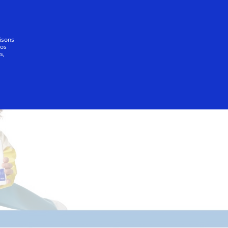
Tout le monde
lisons
vos
s,