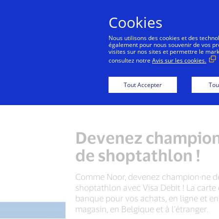
Cookies
Co
Nous utilisons des cookies et des technolo
également pour nous souvenir de vos préf
visites sur nos sites et permettre le mar
consultez notre
Avis sur les cookies.
Tout Accepter
Tou
Devenez champio
de shoptathlon !
Comme Noor, devenez champion·ne d
shoptathlon avec Visa Debit ! La carte
banque pour vos achats, en ligne et en
magasin, en Belgique et à l’étranger.