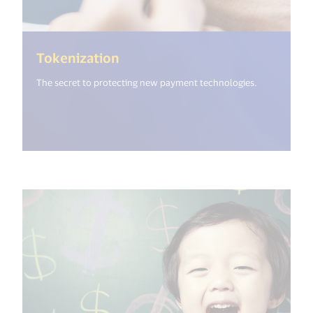
(<%= i18n.get("open_new_wind
Tokenization
The secret to protecting new payment technologies.