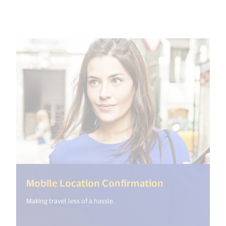
(<%= i18n.ge
Mobile Location Confirmation
Making travel less of a hassle.