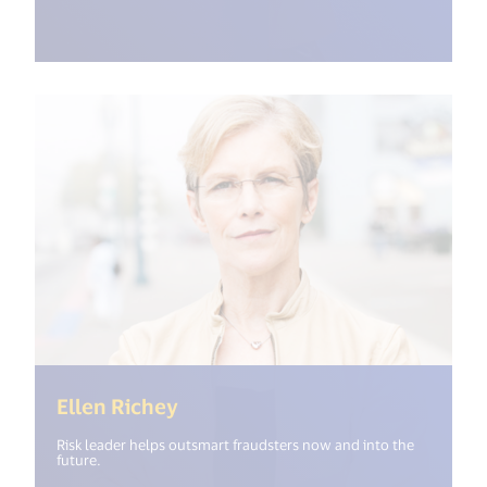
(<%= i18n.get("open_new_windo
Ellen Richey
Risk leader helps outsmart fraudsters now and into the
future.