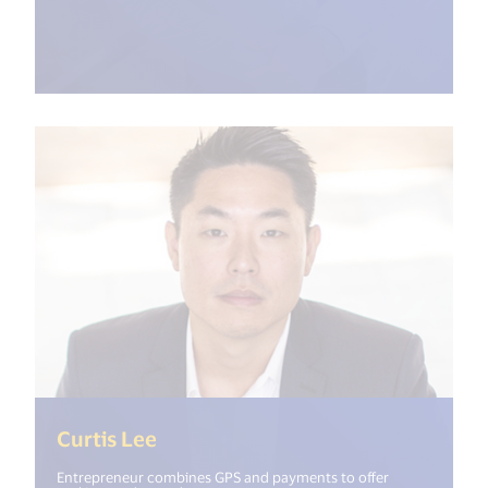
(<%= i18n.get("open_new_window"
Curtis Lee
Entrepreneur combines GPS and payments to offer