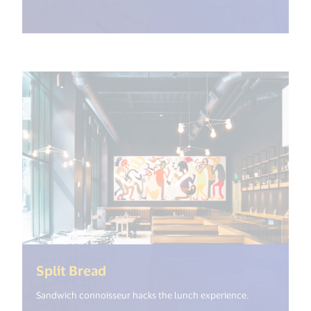
(<%= i18n.get("open_new_window
Split Bread
Sandwich connoisseur hacks the lunch experience.