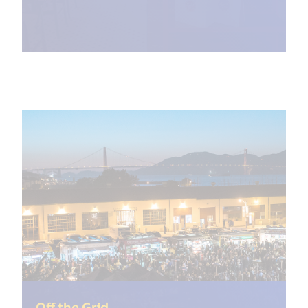
(<%= i18n.get("open_new_windo
Off the Grid