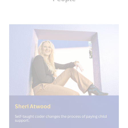
(<%= i18n.get("open_new_win
Sheri Atwood
Self-taught coder changes the process of paying child
support.