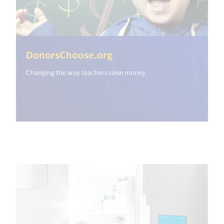
(<%= i18n.get("open_ne
DonorsChoose.org
Changing the way teachers raise money.