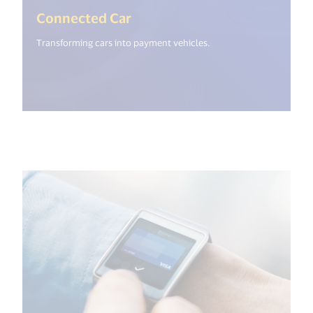
(<%= i18n.get("open_new_wi
Connected Car
Transforming cars into payment vehicles.