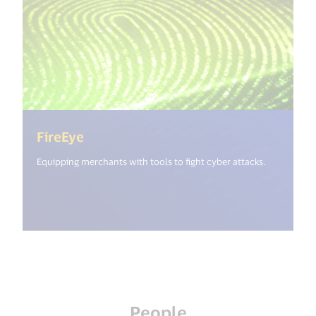
(<%= i18n.get("open_new_window") 
FireEye
Equipping merchants with tools to fight cyber attacks.
People