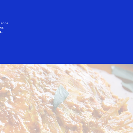
Tout le monde
lisons
vos
s,
Tambuah Mas
The Banana Leaf Apolo