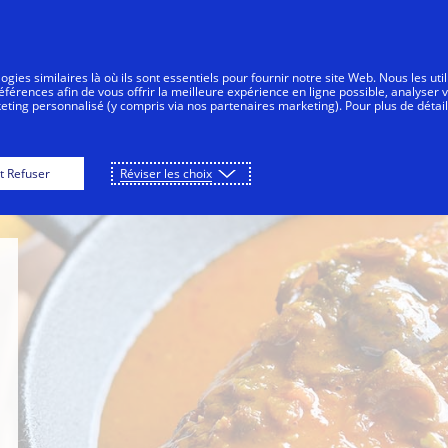
Aller au contenu
nsommateurs
Entreprises
Innovateurs
gies similaires là où ils sont essentiels pour fournir notre site Web. Nous les uti
érences afin de vous offrir la meilleure expérience en ligne possible, analyser 
keting personnalisé (y compris via nos partenaires marketing). Pour plus de détail
Oon at National Gallery
JUMBO Seafood Gallery
t Refuser
Réviser les choix