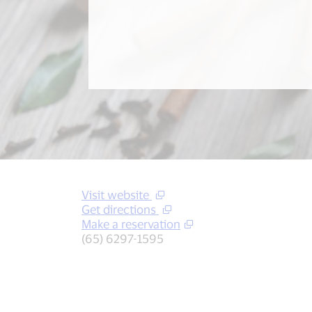
Visit website
Get directions
Make a reservation
(65) 6297-1595