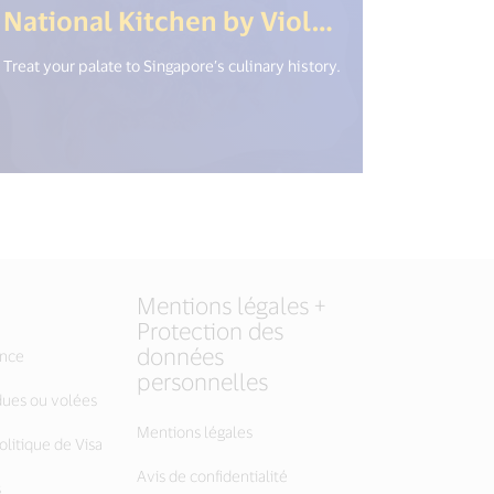
w_window") %>)
National Kitchen by Violet Oon at National Gallery
Treat your palate to Singapore’s culinary history.
Mentions légales +
Protection des
données
ance
personnelles
dues ou volées
Mentions légales
litique de Visa
Avis de confidentialité
s