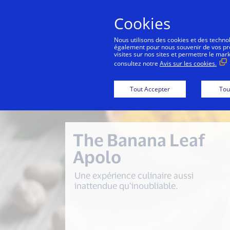
Cookies
Co
Nous utilisons des cookies et des technolo
également pour nous souvenir de vos préf
visites sur nos sites et permettre le mar
consultez notre
Avis sur les cookies.
 Guide
Les Amis
National Kitchen by Violet 
Tout Accepter
Tou
The Banana Leaf
Apolo
Une expérience culinaire aussi
inattendue qu’inoubliable.