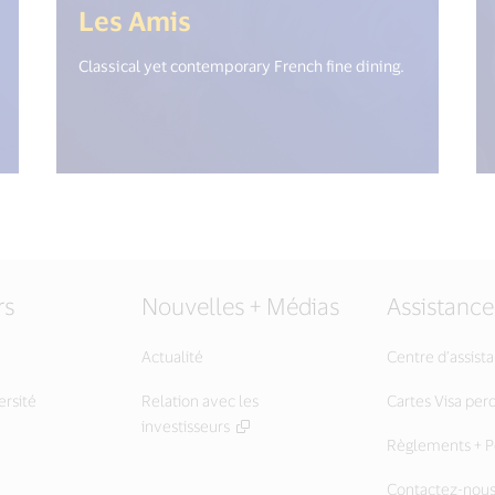
("open_new_window") %>)
(<%= i18n.get("open_ne
Les Amis
Classical yet contemporary French fine dining.
rs
Nouvelles + Médias
Assistance
Actualité
Centre d’assist
ersité
Relation avec les
Cartes Visa per
investisseurs
Règlements + Po
Contactez-nou