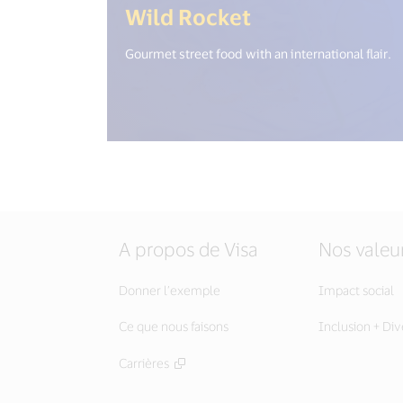
(<%= i18n.get
Wild Rocket
Gourmet street food with an international flair.
A propos de Visa
Nos valeu
Donner l’exemple
Impact social
Ce que nous faisons
Inclusion + Div
Carrières