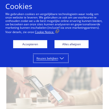
Doorgaan naar artikel
Cookies
We gebruiken cookies en vergelijkbare technologieën waar nodig om
onze website te leveren. We gebruiken ze ook om uw voorkeuren te
onthouden zodat we u de best mogelijke online ervaring kunnen bieden,
uw bezoeken aan onze sites kunnen analyseren en gepersonaliseerde
Apple Pay voor Visa
marketing kunnen inschakelen (inclusief via onze marketingpartners).
Voor details, zie onze
Cookie Notice.
klanten in België
Accepteren
Alles afwijzen
04/12/2018
Keuzes bekijken