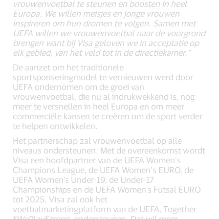
vrouwenvoetbal te steunen en boosten in heel
Europa. We willen meisjes en jonge vrouwen
inspireren om hun dromen te volgen. Samen met
UEFA willen we vrouwenvoetbal naar de voorgrond
brengen want bij Visa geloven we in acceptatie op
elk gebied, van het veld tot in de directiekamer.”
De aanzet om het traditionele
sportsponseringmodel te vernieuwen werd door
UEFA ondernomen om de groei van
vrouwenvoetbal, die nu al indrukwekkend is, nog
meer te versnellen in heel Europa en om meer
commerciële kansen te creëren om de sport verder
te helpen ontwikkelen.
Het partnerschap zal vrouwenvoetbal op alle
niveaus ondersteunen. Met de overeenkomst wordt
Visa een hoofdpartner van de UEFA Women’s
Champions League, de UEFA Women’s EURO, de
UEFA Women's Under-19, de Under-17
Championships en de UEFA Women's Futsal EURO
tot 2025. Visa zal ook het
voetbalmarketingplatform van de UEFA, Together
#WePlayStrong, ondersteunen. Dat wil meer