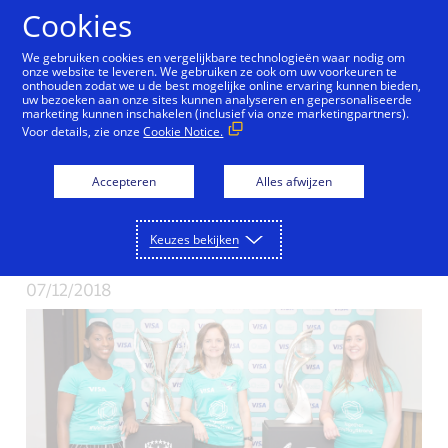
Doorgaan naar artikel
Cookies
We gebruiken cookies en vergelijkbare technologieën waar nodig om
onze website te leveren. We gebruiken ze ook om uw voorkeuren te
onthouden zodat we u de best mogelijke online ervaring kunnen bieden,
uw bezoeken aan onze sites kunnen analyseren en gepersonaliseerde
Visa ondertekent
marketing kunnen inschakelen (inclusief via onze marketingpartners).
Voor details, zie onze
Cookie Notice.
baanbrekende deal
Accepteren
Alles afwijzen
voor vrouwenvoetbal
met UEFA
Keuzes bekijken
07/12/2018