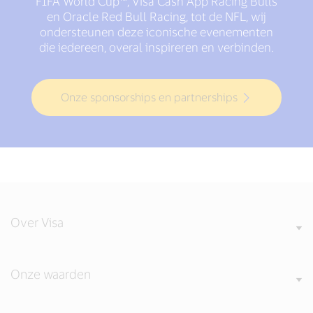
FIFA World Cup™, Visa Cash App Racing Bulls
en Oracle Red Bull Racing, tot de NFL, wij
ondersteunen deze iconische evenementen
die iedereen, overal inspireren en verbinden.
Onze sponsorships en partnerships
Over Visa
Onze waarden