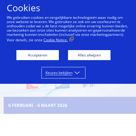
Doorgaan naar artikel
Cookies
We gebruiken cookies en vergelijkbare technologieën waar nodig om
onze website te leveren. We gebruiken ze ook om uw voorkeuren te
onthouden zodat we u de best mogelijke online ervaring kunnen bieden,
Partnerschap van de Olympische en Paralympische Spe
uw bezoeken aan onze sites kunnen analyseren en gepersonaliseerde
marketing kunnen inschakelen (inclusief via onze marketingpartners).
Voor details, zie onze
Cookie Notice.
Accepteren
Alles afwijzen
Keuzes bekijken
6 FEBRUARI – 6 MAART 2026
Ontdek de wintersporten met
Visa tijdens de Olympische en