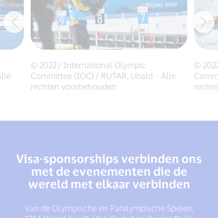
© 2022 / International Olympic
© 2022
lle
Committee (IOC) / RUTAR, Ubald – Alle
Commit
rechten voorbehouden
recht
Visa-sponsorships verbinden ons
met de evenementen die de
wereld met elkaar verbinden
Van de Olympische en Paralympische Spelen,