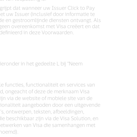
grijpt dat wanneer uw Issuer Click to Pay
t uw Issuer (inclusief door informatie te
nde en gestroomlijnde diensten ontvangt. Als
 geen overeenkomst met Visa creëert en dat
edefinieerd in deze Voorwaarden.
ieronder in het gedeelte L bij “Neem
 functies, functionaliteit en services van
egd, ongeacht of deze de merknaam Visa
n via de website of mobiele site van de
ctionaliteit aangeboden door een uitgevende
o’s, ontwerpen, teksten, afbeeldingen,
e beschikbaar zijn via de Visa Solution, en
n netwerken van Visa die samenhangen met
enoemd).