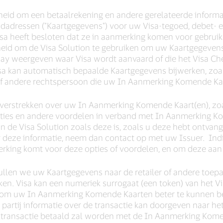
jkheid om een betaalrekening en andere gerelateerde informa
dadressen ("Kaartgegevens") voor uw Visa-tegoed, debet- e
a heeft besloten dat ze in aanmerking komen voor gebruik
kheid om de Visa Solution te gebruiken om uw Kaartgegevens
 Pay weergeven waar Visa wordt aanvaard of die het Visa Ch
Visa kan automatisch bepaalde Kaartgegevens bijwerken, zo
g of andere rechtspersoon die uw In Aanmerking Komende Kaar
 verstrekken over uw In Aanmerking Komende Kaart(en), zo
ties en andere voordelen in verband met In Aanmerking Kome
in de Visa Solution zoals deze is, zoals u deze hebt ontva
 deze informatie, neem dan contact op met uw Issuer. Indi
rking komt voor deze opties of voordelen, en om deze aan 
ullen we uw Kaartgegevens naar de retailer of andere toepas
erken. Visa kan een numeriek surrogaat (een token) van het
om uw In Aanmerking Komende Kaarten beter te kunnen be
e partij informatie over de transactie kan doorgeven naar h
ransactie betaald zal worden met de In Aanmerking Komen