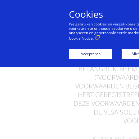
Cookies
We gebruiken cookies en vergelijkbare 
voorkeuren te onthouden zodat we u de 
analyseren en gepersonaliseerde marketi
Cookie Notice.
Servicevo
Accepteren
Alle
BELANGRIJK: NEEM
(“VOORWAARDE
VOORWAARDEN BEGRI
HEBT GEREGISTREE
DEZE VOORWAARDEN
DE VISA SOL
VOOR
Voor registraties va