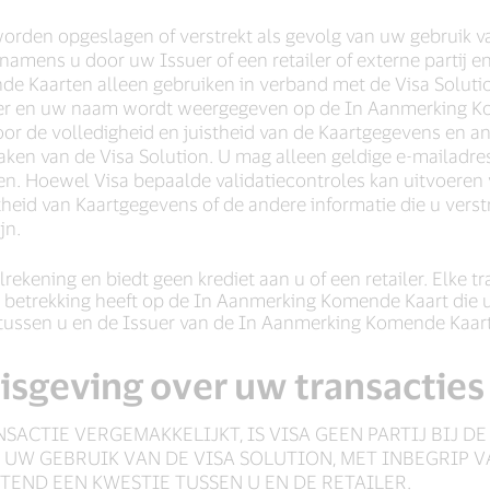
worden opgeslagen of verstrekt als gevolg van uw gebruik v
namens u door uw Issuer of een retailer of externe partij en
e Kaarten alleen gebruiken in verband met de Visa Soluti
ker en uw naam wordt weergegeven op de In Aanmerking Ko
or de volledigheid en juistheid van de Kaartgegevens en and
 maken van de Visa Solution. U mag alleen geldige e-maila
n. Hoewel Visa bepaalde validatiecontroles kan uitvoeren 
theid van Kaartgegevens of de andere informatie die u verst
jn.
rekening en biedt geen krediet aan u of een retailer. Elke tr
betrekking heeft op de In Aanmerking Komende Kaart die u 
e tussen u en de Issuer van de In Aanmerking Komende Kaart
nisgeving over uw transacties
ACTIE VERGEMAKKELIJKT, IS VISA GEEN PARTIJ BIJ D
T UW GEBRUIK VAN DE VISA SOLUTION, MET INBEGRIP
TEND EEN KWESTIE TUSSEN U EN DE RETAILER.