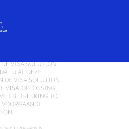
Iedereen
uw
en
 onze
a Solution
 DE VISA SOLUTION
DAT U AL DEZE
N DE VISA SOLUTION
E VISA-OPLOSSING.
ET BETREKKING TOT
E VOORGAANDE
TION.
el van toepassing is.