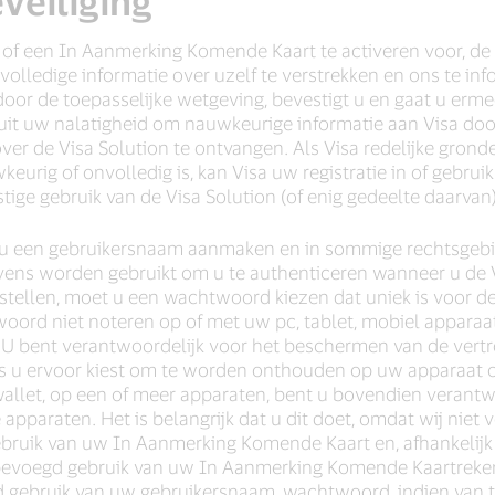
eveiliging
in, of een In Aanmerking Komende Kaart te activeren voor, d
n volledige informatie over uzelf te verstrekken en ons te inf
door de toepasselijke wetgeving, bevestigt u en gaat u erm
uit uw nalatigheid om nauwkeurige informatie aan Visa doo
ver de Visa Solution te ontvangen. Als Visa redelijke gron
keurig of onvolledig is, kan Visa uw registratie in of gebru
tige gebruik van de Visa Solution (of enig gedeelte daarvan
t u een gebruikersnaam aanmaken en in sommige rechtsgebi
ns worden gebruikt om u te authenticeren wanneer u de Vi
ellen, moet u een wachtwoord kiezen dat uniek is voor de
d niet noteren op of met uw pc, tablet, mobiel apparaat
on. U bent verantwoordelijk voor het beschermen van de ver
s u ervoor kiest om te worden onthouden op uw apparaat of
 wallet, op een of meer apparaten, bent u bovendien verant
e apparaten. Het is belangrijk dat u dit doet, omdat wij niet
gebruik van uw In Aanmerking Komende Kaart en, afhankelij
evoegd gebruik van uw In Aanmerking Komende Kaartrekeni
gd gebruik van uw gebruikersnaam, wachtwoord, indien van