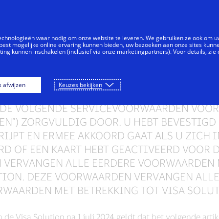
Doorgaan naar artikel
Individuen
Bedrijven
Vernieuwers
technologieën waar nodig om onze website te leveren. We gebruiken ze ook om 
best mogelijke online ervaring kunnen bieden, uw bezoeken aan onze sites kunn
ng kunnen inschakelen (inclusief via onze marketingpartners). Voor details, zie
orwaarden voor Vis
s afwijzen
Keuzes bekijken
 DE VOLGENDE SERVICEVOORWAARDEN VOOR
N”) ZORGVULDIG DOOR. U HEBT BEVESTIGD 
JPT EN ERMEE AKKOORD GAAT ALS U ZICH I
RD OF EEN KAART HEBT GEACTIVEERD VOOR D
 VERVANGEN ALLE EERDERE VOORWAARDEN M
UTION. DEZE VOORWAARDEN VERVANGEN ALL
WAARDEN MET BETREKKING TOT VISA SOLU
n de Visa Solution na 1 juli 2024 geldt dat het volgende artik