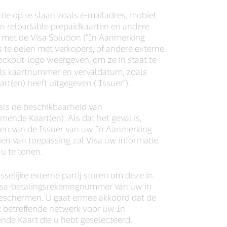
tie op te slaan zoals e-mailadres, mobiel
n reloadable prepaidkaarten en andere
 met de Visa Solution ("In Aanmerking
 te delen met verkopers, of andere externe
eckout-logo weergeven, om ze in staat te
als kaartnummer en vervaldatum, zoals
t(en) heeft uitgegeven (“Issuer”).
als de beschikbaarheid van
nde Kaart(en). Als dat het geval is,
ngen van de Issuer van uw In Aanmerking
en van toepassing zal Visa uw informatie
u te tonen.
selijke externe partij sturen om deze in
 Visa-betalingsrekeningnummer van uw in
schermen. U gaat ermee akkoord dat de
et betreffende netwerk voor uw In
de Kaart die u hebt geselecteerd.