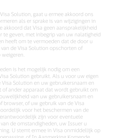
e Visa Solution, gaat u ermee akkoord ons
ormeren als er sprake is van wijzigingen in
ee akkoord dat Visa geen aansprakelijkheid
r te geven, met inbegrip van uw nalatigheid
den heeft om te vermoeden dat de door u
ik van de Visa Solution opschorten of
) weigeren.
eden is het mogelijk nodig om een
sa Solution gebruikt. Als u voor uw eigen
 Visa Solution en uw gebruikersnaam en
 of ander apparaat dat wordt gebruikt om
trouwelijkheid van uw gebruikersnaam en
 browser, of uw gebruik van de Visa
woordelijk voor het beschermen van de
 verantwoordelijk zijn voor eventuele
k van de omstandigheden, uw Issuer u
ng. U stemt ermee in Visa onmiddellijk op
 toepassing, of In Aanmerking Komende