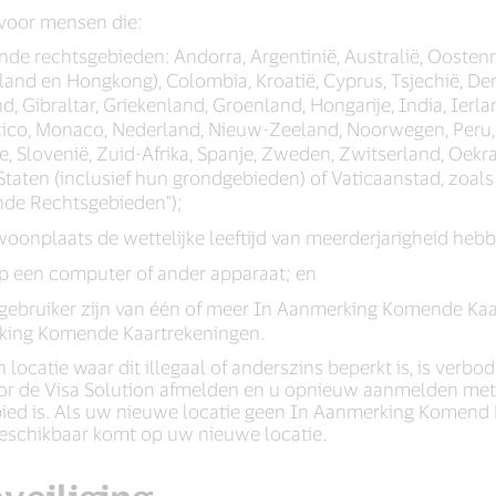
 voor mensen die:
e rechtsgebieden: Andorra, Argentinië, Australië, Oostenrijk
teland en Hongkong), Colombia, Kroatië, Cyprus, Tsjechië, 
nd, Gibraltar, Griekenland, Groenland, Hongarije, India, Ierlan
exico, Monaco, Nederland, Nieuw-Zeeland, Noorwegen, Peru,
e, Slovenië, Zuid-Afrika, Spanje, Zweden, Zwitserland, Oekr
 Staten (inclusief hun grondgebieden) of Vaticaanstad, zoal
nde Rechtsgebieden");
woonplaats de wettelijke leeftijd van meerderjarigheid hebb
op een computer of ander apparaat; en
gebruiker zijn van één of meer In Aanmerking Komende Kaar
rking Komende Kaartrekeningen.
 locatie waar dit illegaal of anderszins beperkt is, is verbo
oor de Visa Solution afmelden en u opnieuw aanmelden met 
d is. Als uw nieuwe locatie geen In Aanmerking Komend R
beschikbaar komt op uw nieuwe locatie.