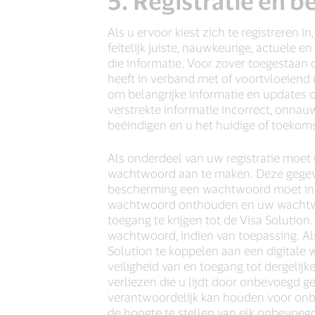
5. Registratie en b
Als u ervoor kiest zich te registreren 
feitelijk juiste, nauwkeurige, actuele e
die informatie. Voor zover toegestaan 
heeft in verband met of voortvloeiend 
om belangrijke informatie en updates o
verstrekte informatie incorrect, onnauw
beëindigen en u het huidige of toekoms
Als onderdeel van uw registratie moe
wachtwoord aan te maken. Deze gegeve
bescherming een wachtwoord moet inst
wachtwoord onthouden en uw wachtwoor
toegang te krijgen tot de Visa Soluti
wachtwoord, indien van toepassing. Al
Solution te koppelen aan een digitale
veiligheid van en toegang tot dergelijk
verliezen die u lijdt door onbevoegd 
verantwoordelijk kan houden voor onb
de hoogte te stellen van elk onbevoe