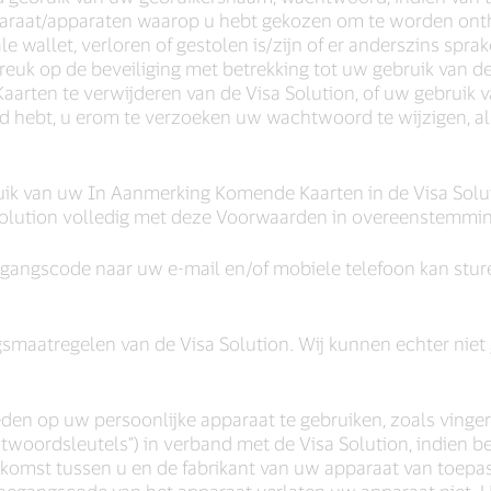
apparaat/apparaten waarop u hebt gekozen om te worden ont
e wallet, verloren of gestolen is/zijn of er anderszins spr
nbreuk op de beveiliging met betrekking tot uw gebruik van d
ten te verwijderen van de Visa Solution, of uw gebruik van
d hebt, u erom te verzoeken uw wachtwoord te wijzigen, a
uik van uw In Aanmerking Komende Kaarten in de Visa Solut
 Solution volledig met deze Voorwaarden in overeenstemming
egangscode naar uw e-mail en/of mobiele telefoon kan sture
smaatregelen van de Visa Solution. Wij kunnen echter niet 
den op uw persoonlijke apparaat te gebruiken, zoals vinger
oordsleutels”) in verband met de Visa Solution, indien be
omst tussen u en de fabrikant van uw apparaat van toepas