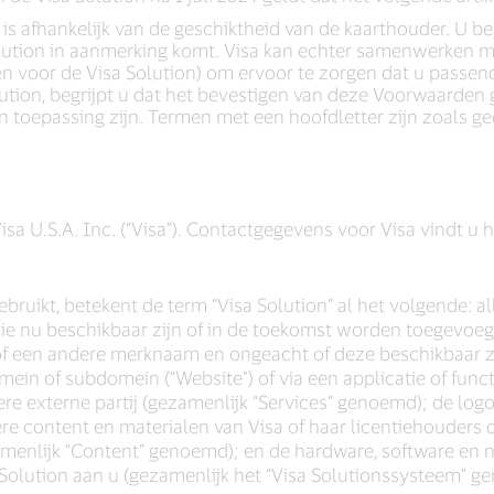
is afhankelijk van de geschiktheid van de kaarthouder. U be
olution in aanmerking komt. Visa kan echter samenwerken me
ren voor de Visa Solution) om ervoor te zorgen dat u passe
lution, begrijpt u dat het bevestigen van deze Voorwaarden
 toepassing zijn. Termen met een hoofdletter zijn zoals g
a U.S.A. Inc. (“Visa”). Contactgegevens voor Visa vindt u h
ruikt, betekent de term “Visa Solution” al het volgende: alle
 die nu beschikbaar zijn of in de toekomst worden toegevo
of een andere merknaam en ongeacht of deze beschikbaar zij
omein of subdomein (“Website”) of via een applicatie of fun
ndere externe partij (gezamenlijk “Services” genoemd); de log
re content en materialen van Visa of haar licentiehouders di
zamenlijk “Content” genoemd); en de hardware, software e
a Solution aan u (gezamenlijk het “Visa Solutionssysteem” g