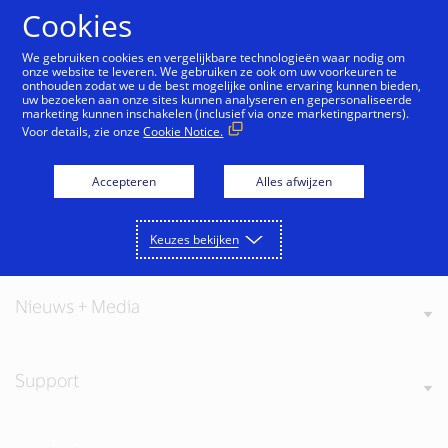
Doorgaan naar artikel
Cookies
We gebruiken cookies en vergelijkbare technologieën waar nodig om
onze website te leveren. We gebruiken ze ook om uw voorkeuren te
onthouden zodat we u de best mogelijke online ervaring kunnen bieden,
uw bezoeken aan onze sites kunnen analyseren en gepersonaliseerde
marketing kunnen inschakelen (inclusief via onze marketingpartners).
Voor details, zie onze
Cookie Notice.
Over Visa
Accepteren
Alles afwijzen
Onze waarden
Keuzes bekijken
Nieuws + Media
Support