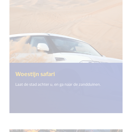
(<%= i18n.get("open_new_wi
Woestijn safari
Laat de stad achter u, en ga naar de zandduinen.