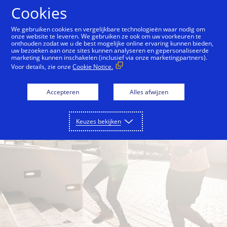
Doorgaan naar artikel
Cookies
We gebruiken cookies en vergelijkbare technologieën waar nodig om
onze website te leveren. We gebruiken ze ook om uw voorkeuren te
onthouden zodat we u de best mogelijke online ervaring kunnen bieden,
Back to City Guide
Jumeirah Corniche
By the B
uw bezoeken aan onze sites kunnen analyseren en gepersonaliseerde
marketing kunnen inschakelen (inclusief via onze marketingpartners).
Voor details, zie onze
Cookie Notice.
Accepteren
Alles afwijzen
Keuzes bekijken