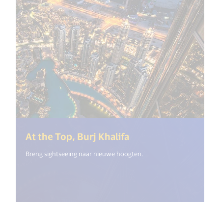
(<%= i18n.get("ope
At the Top, Burj Khalifa
Breng sightseeing naar nieuwe hoogten.