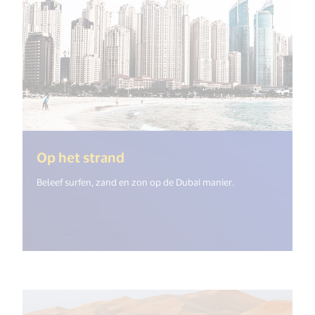
(<%= i18n.get("open_new_win
Op het strand
Beleef surfen, zand en zon op de Dubai manier.