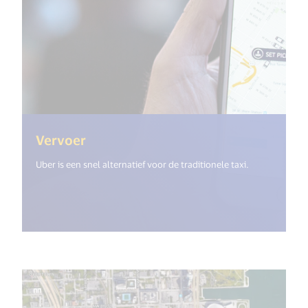
(<%= i18n.get("open_new_window") 
Vervoer
Uber is een snel alternatief voor de traditionele taxi.