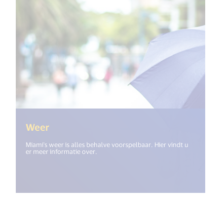
(<%= i18n.get("open_new_window") %>
Weer
Miami's weer is alles behalve voorspelbaar. Hier vindt u
er meer informatie over.