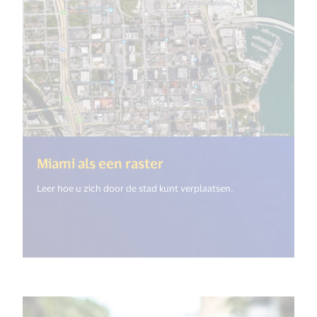
(<%= i18n.get("open_ne
Miami als een raster
Leer hoe u zich door de stad kunt verplaatsen.