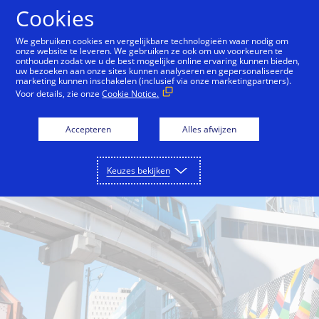
Doorgaan naar artikel
Cookies
We gebruiken cookies en vergelijkbare technologieën waar nodig om
onze website te leveren. We gebruiken ze ook om uw voorkeuren te
onthouden zodat we u de best mogelijke online ervaring kunnen bieden,
Back to City Guide
Miami as a Grid
Weather
uw bezoeken aan onze sites kunnen analyseren en gepersonaliseerde
marketing kunnen inschakelen (inclusief via onze marketingpartners).
Voor details, zie onze
Cookie Notice.
Accepteren
Alles afwijzen
Keuzes bekijken