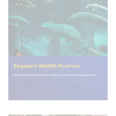
(<%= i18n.get(
Singapore Wildlife Reserves
Inheemse fauna onderzoek en conservatie projecten.