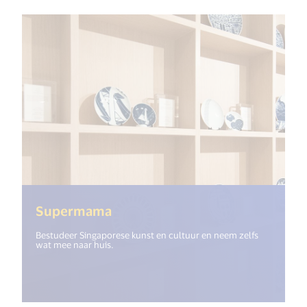
(<%= i18n.get("open_new_windo
Supermama
Bestudeer Singaporese kunst en cultuur en neem zelfs
wat mee naar huis.