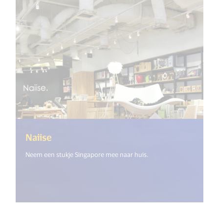
(<%= i18n.get("open_new_window") %
Naiise
Neem een stukje Singapore mee naar huis.