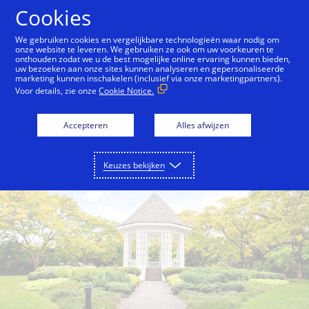
Doorgaan naar artikel
Cookies
We gebruiken cookies en vergelijkbare technologieën waar nodig om
onze website te leveren. We gebruiken ze ook om uw voorkeuren te
onthouden zodat we u de best mogelijke online ervaring kunnen bieden,
Back to City Guide
Singapore Botanic Gardens
uw bezoeken aan onze sites kunnen analyseren en gepersonaliseerde
marketing kunnen inschakelen (inclusief via onze marketingpartners).
Voor details, zie onze
Cookie Notice.
Accepteren
Alles afwijzen
Keuzes bekijken