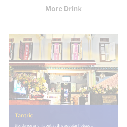
More Drink
(<%= i18n.get("open_new_window") 
Tantric
Sip, dance or chill out at this popular hotspot.