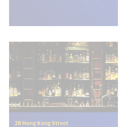
(<%= i18n.get("open_n
28 Hong Kong Street