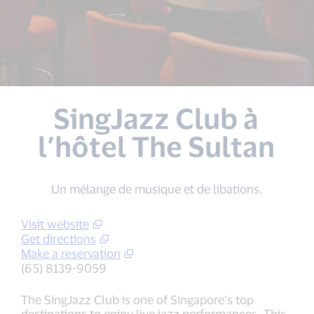
SingJazz Club à
l’hôtel The Sultan
Un mélange de musique et de libations.
Visit website
Get directions
Make a reservation
(65) 8139-9059
The SingJazz Club is one of Singapore’s top
destinations to enjoy live jazz performances. This