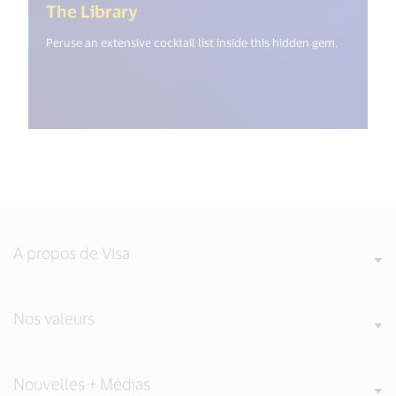
(<%= i18n.get("open_new_windo
The Library
Peruse an extensive cocktail list inside this hidden gem.
A propos de Visa
Nos valeurs
Nouvelles + Médias