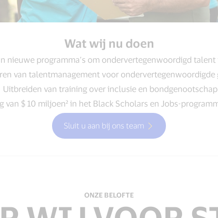
Wat wij nu doen
an nieuwe programma’s om ondervertegenwoordigd talent 
ren van talentmanagement voor ondervertegenwoordigde
Uitbreiden van training over inclusie en bondgenootschap
g van $ 10 miljoen² in het Black Scholars en Jobs-program
Sluit u aan bij ons team
ONZE BELOFTE
R WIJ VOOR S