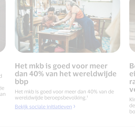
Het mkb is goed voor meer
B
dan 40% van het wereldwijde
e
d
bbp
r
ie
v
Het mkb is goed voor meer dan 40% van de
aan
wereldwijde beroepsbevolking.¹
Ki
de
Bekijk sociale initiatieven
bo