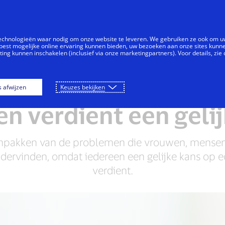
Doorgaan naar artikel
Individuen
Bedrijven
Vernieuwers
technologieën waar nodig om onze website te leveren. We gebruiken ze ook om 
best mogelijke online ervaring kunnen bieden, uw bezoeken aan onze sites kunn
ng kunnen inschakelen (inclusief via onze marketingpartners). Voor details, zie
nsen + Mogelijkheden
Gemeenschappen onderste
s afwijzen
Keuzes bekijken
n verdient een geli
npakken van de problemen die vrouwen, mensen
rvinden, omdat iedereen een gelijke kans op 
verdient.