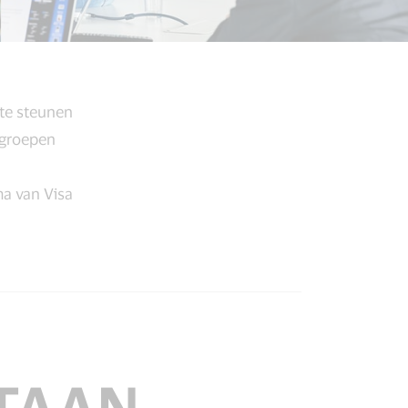
te steunen
 groepen
ma van Visa
TAAN