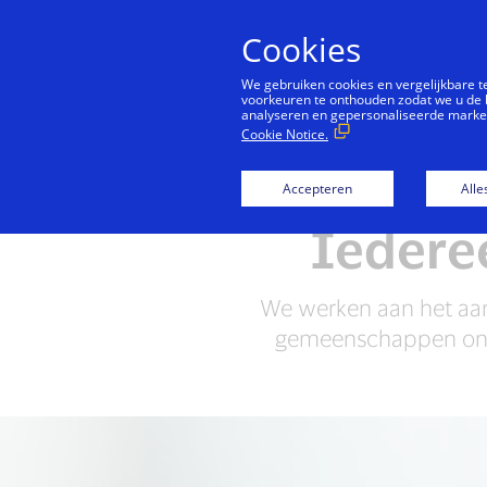
Cookies
We gebruiken cookies en vergelijkbare 
voorkeuren te onthouden zodat we u de 
analyseren en gepersonaliseerde marketi
Cookie Notice.
Het goede voorbeeld geven
Me
Accepteren
Alle
Iederee
We werken aan het aa
gemeenschappen onde