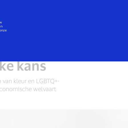
Iedereen
uw
en
 onze
unen
Behoud van onze planeet
jke kans
 van kleur en LGBTQ+-
economische welvaart