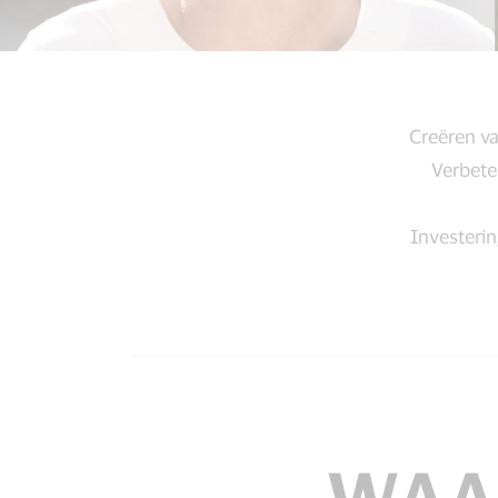
Creëren v
Verbete
Investerin
WAA