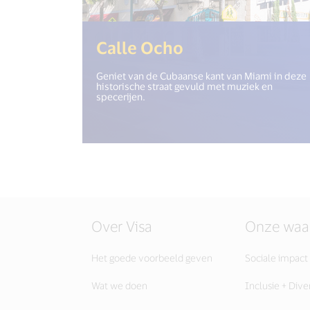
(<%= i18n.get(
Calle Ocho
Geniet van de Cubaanse kant van Miami in deze
historische straat gevuld met muziek en
specerijen.
Over Visa
Onze waa
Het goede voorbeeld geven
Sociale impact
Wat we doen
Inclusie + Diver