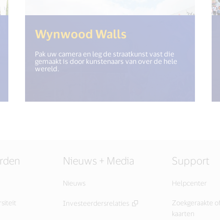
"open_new_window") %>)
(<%= i18n.get("
Wynwood Walls
Pak uw camera en leg de straatkunst vast die
gemaakt is door kunstenaars van over de hele
wereld.
rden
Nieuws + Media
Support
Nieuws
Helpcenter
siteit
Zoekgeraakte of
Investeerdersrelaties
kaarten