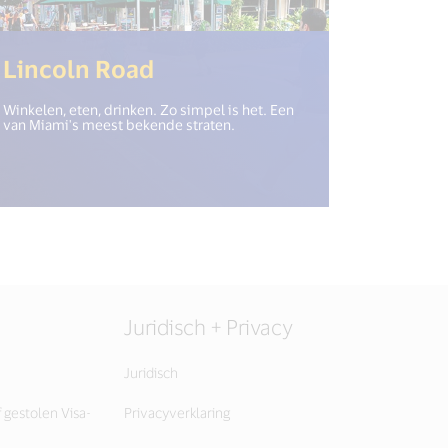
open_new_window") %>)
(<%= i18n.get("open_new
Lincoln Road
Winkelen, eten, drinken. Zo simpel is het. Een
van Miami's meest bekende straten.
Juridisch + Privacy
Juridisch
 gestolen Visa-
Privacyverklaring