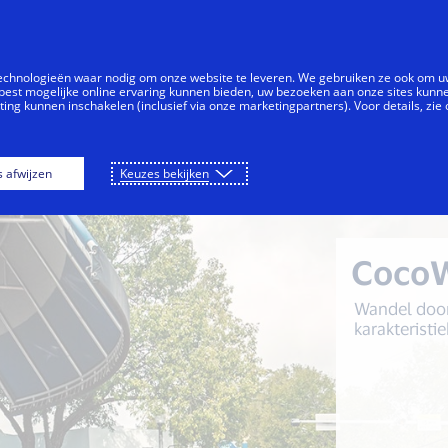
Doorgaan naar artikel
Individuen
Bedrijven
Vernieuwers
technologieën waar nodig om onze website te leveren. We gebruiken ze ook om 
best mogelijke online ervaring kunnen bieden, uw bezoeken aan onze sites kunn
ng kunnen inschakelen (inclusief via onze marketingpartners). Voor details, zie
Pérez Art Museum Miami (PAMM)
Coco Wa
s afwijzen
Keuzes bekijken
Coco
Wandel door
karakteristi