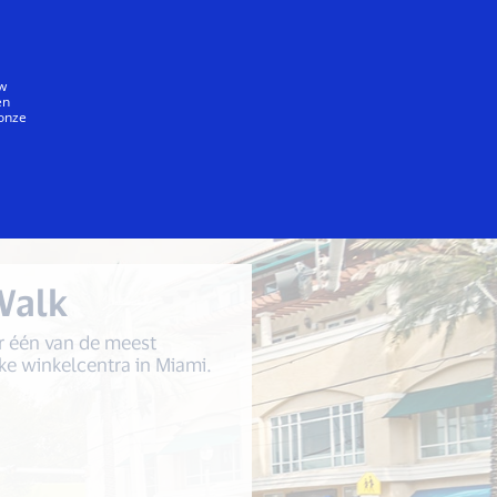
Iedereen
uw
en
 onze
lk
Lincoln Road
Calle Ocho
Walk
 één van de meest
eke winkelcentra in Miami.