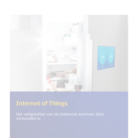
(<%= i18n.get("open_new
Internet of Things
Het veiligstellen van de toekomst wanneer alles
verbonden is.