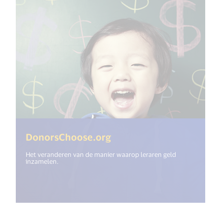
(<%= i18n.get("open_ne
DonorsChoose.org
Het veranderen van de manier waarop leraren geld
inzamelen.