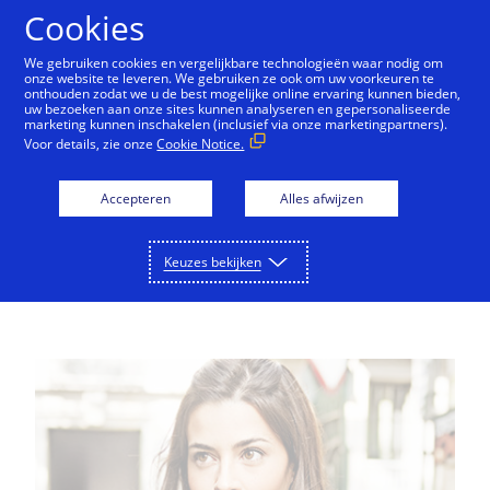
Doorgaan naar artikel
Cookies
We gebruiken cookies en vergelijkbare technologieën waar nodig om
onze website te leveren. We gebruiken ze ook om uw voorkeuren te
onthouden zodat we u de best mogelijke online ervaring kunnen bieden,
Visa Miami Innovation Center
Inside Innovation
uw bezoeken aan onze sites kunnen analyseren en gepersonaliseerde
marketing kunnen inschakelen (inclusief via onze marketingpartners).
Voor details, zie onze
Cookie Notice.
Technologie
Mensen
Accepteren
Alles afwijzen
Technologie
Keuzes bekijken