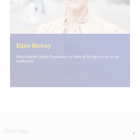
(<%= i18n.get("open_new_windo
Ellen Richey
Risicoleider helpt fraudeurs te slim af te zijn nu en in de
toekomst.
Over Visa