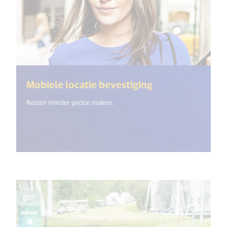
(<%= i18n.get("
Mobiele locatie bevestiging
Reizen minder gedoe maken.