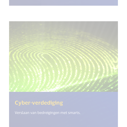
(<%= i18n.get("open_new
Cyber-verdediging
Verslaan van bedreigingen met smarts.