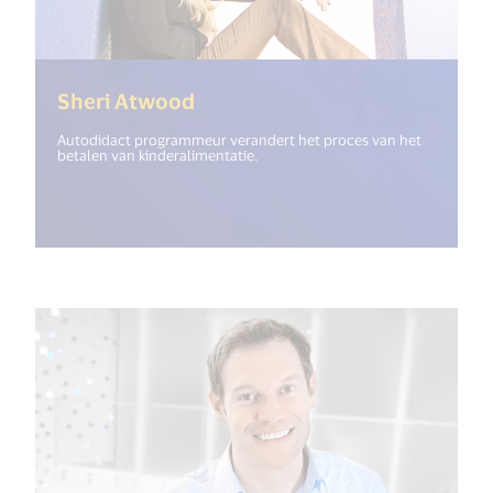
(<%= i18n.get("open_new_win
Sheri Atwood
Autodidact programmeur verandert het proces van het
betalen van kinderalimentatie.