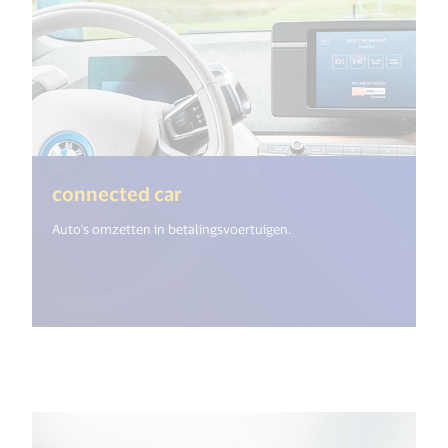
(<%= i18n.get("open_new_win
connected car
Auto's omzetten in betalingsvoertuigen.