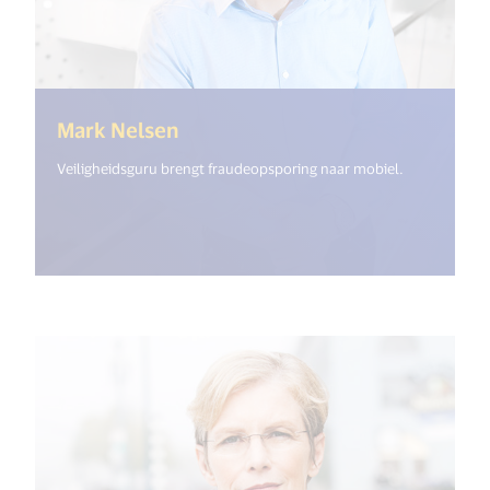
(<%= i18n.get("open_new_windo
Mark Nelsen
Veiligheidsguru brengt fraudeopsporing naar mobiel.