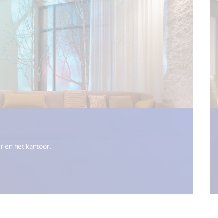
("open_new_window") %>)
r en het kantoor.