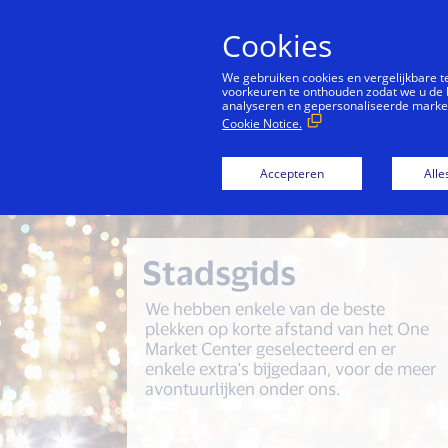
Cookies
We gebruiken cookies en vergelijkbare 
voorkeuren te onthouden zodat we u de 
analyseren en gepersonaliseerde marketi
Cookie Notice.
One Market
Accepteren
Alle
Stadsgids
We hebben enkele van de beste
plekken op korte afstand van het One
Market Center geselecteerd en er
enkele extra's bijgedaan, voor de meer
avontuurlijken onder ons.