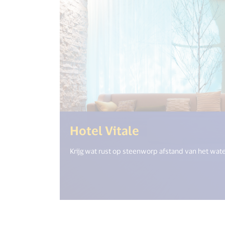
(<%= i18n.get
Hotel Vitale
Krijg wat rust op steenworp afstand van het wate