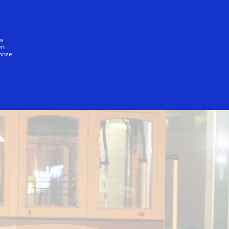
Iedereen
uw
en
 onze
Directions