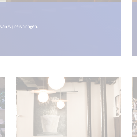
get("open_new_window") %>)
van wijnervaringen.