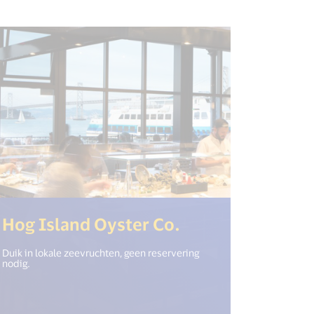
ew_window") %>)
(<%= i18n.get("
Hog Island Oyster Co.
Duik in lokale zeevruchten, geen reservering
nodig.