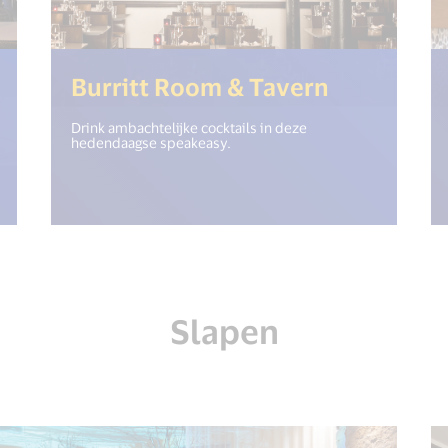
"open_new_window") %>)
(<%= i18n
Burritt Room & Tavern
Drink ambachtelijke cocktails in deze
hedendaagse speakeasy.
Slapen