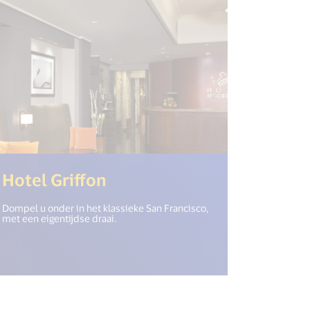
(<%= i18n.get("open_new
Hotel Griffon
Dompel u onder in het klassieke San Francisco,
met een eigentijdse draai.