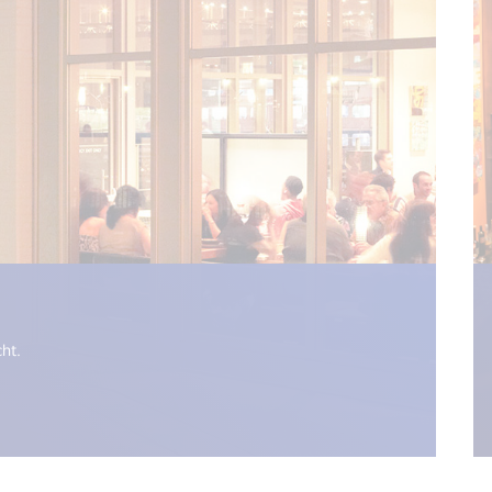
n.get("open_new_window") %>)
ht.