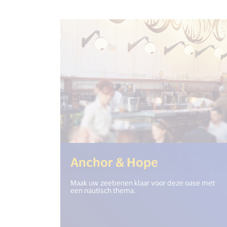
(<%= i18n.
Anchor & Hope
Maak uw zeebenen klaar voor deze oase met
een nautisch thema.