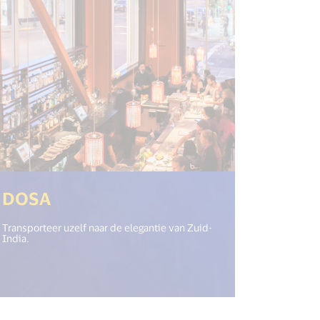
(<%= i18n.get("open_new_window
DOSA
Transporteer uzelf naar de elegantie van Zuid-
India.