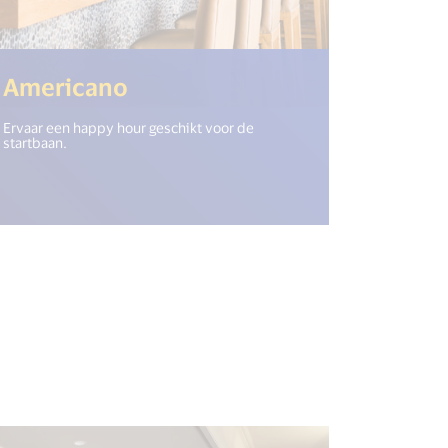
.get("open_new_window") %>)
(<%= i18n.get("open_new_w
Americano
Ervaar een happy hour geschikt voor de
startbaan.