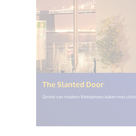
(<%= i18
The Slanted Door
Geniet van modern Vietnamees koken met uitzic