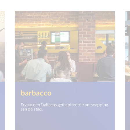
get("open_new_window") %>)
(<%= i18n.get("open_n
barbacco
Ervaar een Italiaans geïnspireerde ontsnapping
aan de stad.