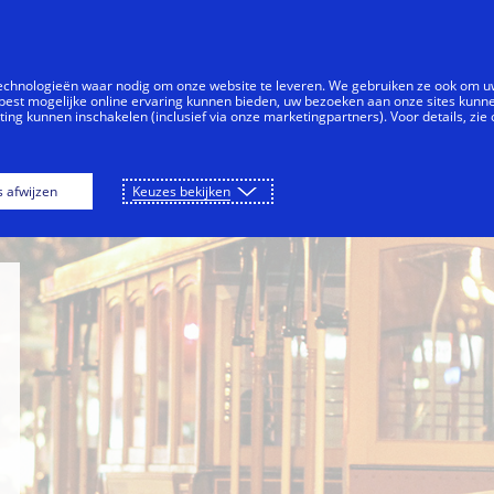
Doorgaan naar artikel
Individuen
Bedrijven
Vernieuwers
technologieën waar nodig om onze website te leveren. We gebruiken ze ook om 
best mogelijke online ervaring kunnen bieden, uw bezoeken aan onze sites kunn
ng kunnen inschakelen (inclusief via onze marketingpartners). Voor details, zie
 Center
Inside Innovation
City Guide
s afwijzen
Keuzes bekijken