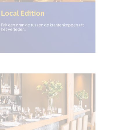
(<%= i18n.get("open_new
Local Edition
Pak een drankje tussen de krantenkoppen uit
het verleden.