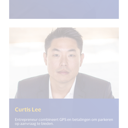
(<%= i18n.get("open_new_window"
Curtis Lee
Entrepreneur combineert GPS en betalingen om parkeren
op aanvraag te bieden.