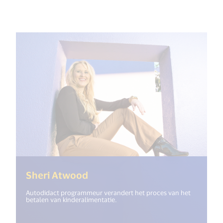
(<%= i18n.get("open_new_win
Sheri Atwood
Autodidact programmeur verandert het proces van het
betalen van kinderalimentatie.