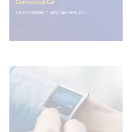
(<%= i18n.get("open_new_wi
Connected Car
Auto's omzetten in betalingsvoertuigen.