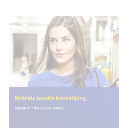
(<%= i18n.get("
Mobiele locatie bevestiging
Reizen minder gedoe maken.