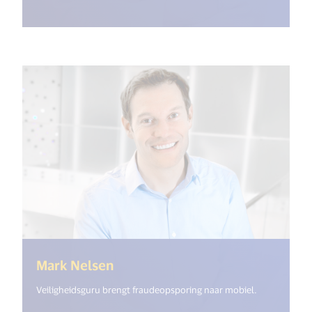
(<%= i18n.get("open_new_windo
Mark Nelsen
Veiligheidsguru brengt fraudeopsporing naar mobiel.