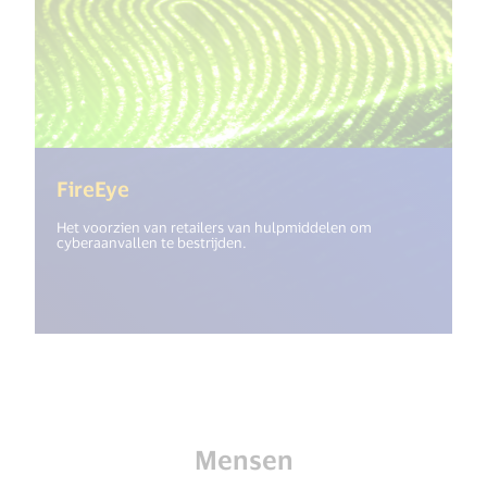
(<%= i18n.get("open_new_window") 
FireEye
Het voorzien van retailers van hulpmiddelen om
cyberaanvallen te bestrijden.
Mensen