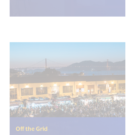
(<%= i18n.get("open_new_windo
Off the Grid