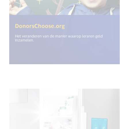
(<%= i18n.get("open_ne
DonorsChoose.org
Het veranderen van de manier waarop leraren geld
inzamelen.