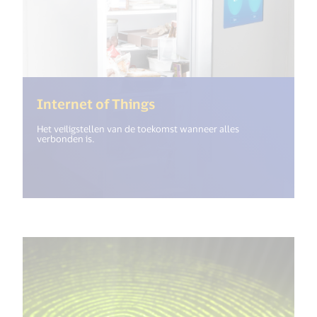
(<%= i18n.get("open_new
Internet of Things
Het veiligstellen van de toekomst wanneer alles
verbonden is.