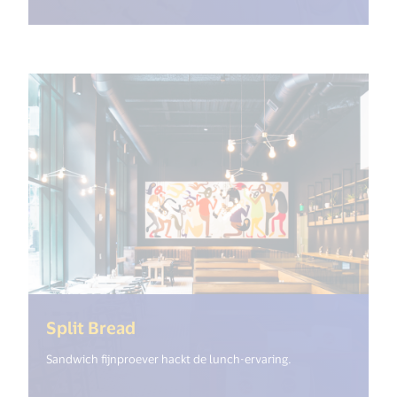
(<%= i18n.get("open_new_window
Split Bread
Sandwich fijnproever hackt de lunch-ervaring.