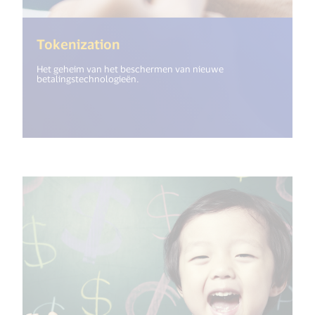
(<%= i18n.get("open_new_wind
Tokenization
Het geheim van het beschermen van nieuwe
betalingstechnologieën.