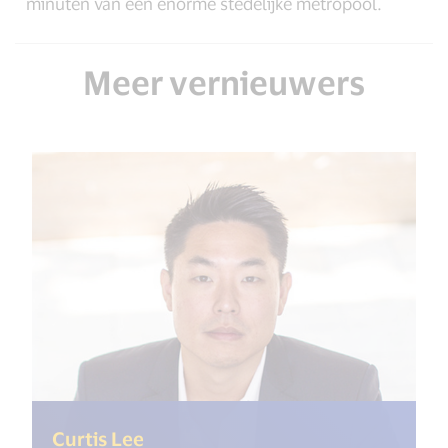
minuten van een enorme stedelijke metropool.
Meer vernieuwers
(<%= i18n.get("open_new_window"
Curtis Lee