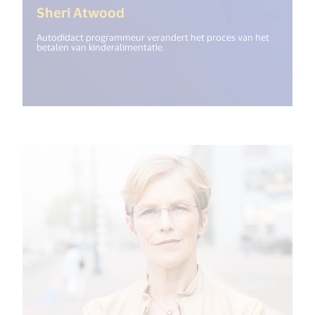
(<%= i18n.get("open_new_win
Sheri Atwood
Autodidact programmeur verandert het proces van het
betalen van kinderalimentatie.