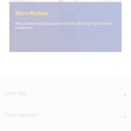
(<%= i18n.get("open_new_windo
Ellen Richey
Risicoleider helpt fraudeurs te slim af te zijn nu en in de
toekomst.
Over Visa
Onze waarden